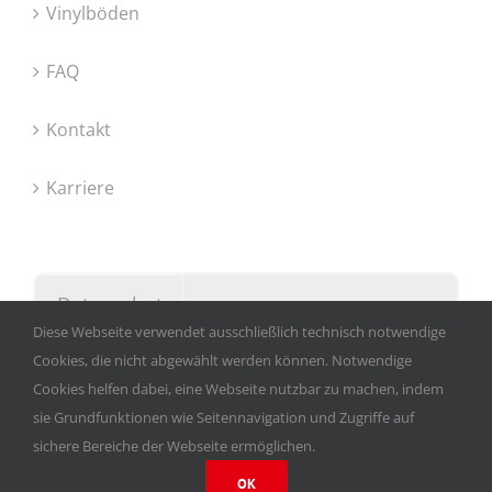
Vinylböden
FAQ
Kontakt
Karriere
Datenschutz
Diese Webseite verwendet ausschließlich technisch notwendige
Impressum
Cookies, die nicht abgewählt werden können. Notwendige
Cookies helfen dabei, eine Webseite nutzbar zu machen, indem
sie Grundfunktionen wie Seitennavigation und Zugriffe auf
sichere Bereiche der Webseite ermöglichen.
© Copyright 2012 -
2026 | All Rights Reserved |
OK