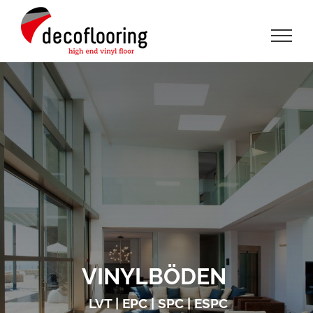
Zum
Inhalt
springen
VINYLBÖDEN
LVT | EPC | SPC | ESPC