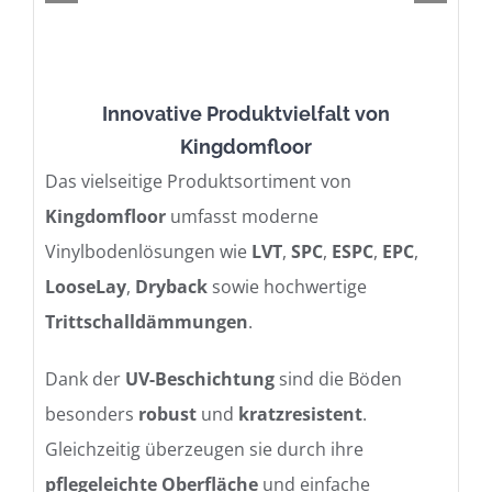
DER
PROFI
TREN
Innovative Produktvielfalt von
Kingdomfloor
Das vielseitige Produktsortiment von
Kingdomfloor
umfasst moderne
Vinylbodenlösungen wie
LVT
,
SPC
,
ESPC
,
EPC
,
LooseLay
,
Dryback
sowie hochwertige
Trittschalldämmungen
.
Dank der
UV-Beschichtung
sind die Böden
besonders
robust
und
kratzresistent
.
Gleichzeitig überzeugen sie durch ihre
pflegeleichte Oberfläche
und einfache