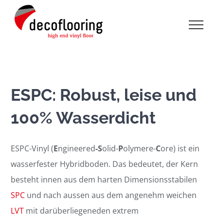
Zum
Inhalt
springen
ESPC: Robust, leise und
100% Wasserdicht
ESPC-Vinyl (
E
ngineered
-S
olid-
P
olymere-
C
ore) ist ein
wasserfester Hybridboden. Das bedeutet, der Kern
besteht innen aus dem harten Dimensionsstabilen
SPC
und nach aussen aus dem angenehm weichen
LVT
mit darüberliegeneden extrem