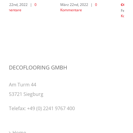
März 22nd, 2022
|
0
M
coating
Kommentare
K
Februar 7th, 2021
|
0
Kommentare
DECOFLOORING GMBH
Am Turm 44
53721 Siegburg
Telefax: +49 (0) 2241 9767 400