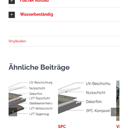
Flacher Aufbau
Wasserbeständig
Vinylboden
Ähnliche Beiträge
SPC
VINYL Oberfläche 4S-star-
E